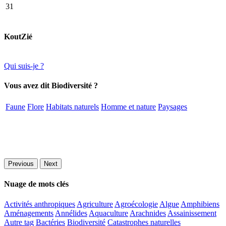
31
KoutZié
Qui suis-je ?
Vous avez dit Biodiversité ?
Faune
Flore
Habitats naturels
Homme et nature
Paysages
Previous
Next
Nuage de mots clés
Activités anthropiques
Agriculture
Agroécologie
Algue
Amphibiens
Aménagements
Annélides
Aquaculture
Arachnides
Assainissement
Autre tag
Bactéries
Biodiversité
Catastrophes naturelles