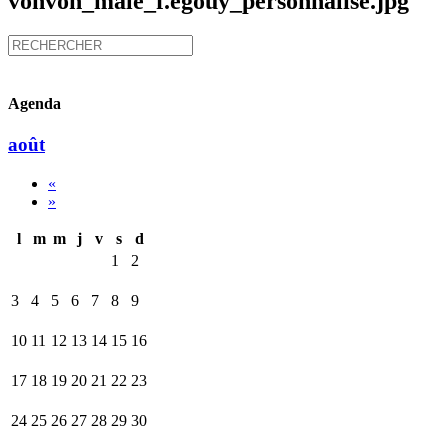
vonvon_male_f.egouy_personnalise.jpg
Agenda
août
«
»
l
m
m
j
v
s
d
1
2
3
4
5
6
7
8
9
10
11
12
13
14
15
16
17
18
19
20
21
22
23
24
25
26
27
28
29
30