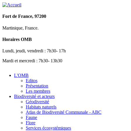
Fort de France, 97200
Martinique, France.
Horaires OMB
Lundi, jeudi, vendredi : 7h30- 17h
Mardi et mercredi : 7h30- 13h30
L'OMB
Editos
Présentation
Les membres
Biodiversité et acteurs
Géodiversité
Habitats naturels
Atlas de Biodiversité Communale - ABC
Faune
Flore
Services écosystémiques