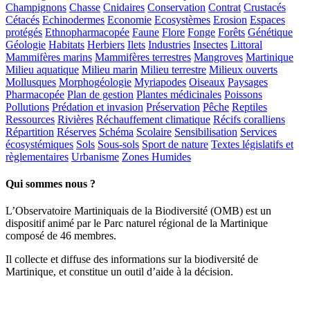
Champignons
Chasse
Cnidaires
Conservation
Contrat
Crustacés
Cétacés
Echinodermes
Economie
Ecosystèmes
Erosion
Espaces
protégés
Ethnopharmacopée
Faune
Flore
Fonge
Forêts
Génétique
Géologie
Habitats
Herbiers
Ilets
Industries
Insectes
Littoral
Mammifères marins
Mammifères terrestres
Mangroves
Martinique
Milieu aquatique
Milieu marin
Milieu terrestre
Milieux ouverts
Mollusques
Morphogéologie
Myriapodes
Oiseaux
Paysages
Pharmacopée
Plan de gestion
Plantes médicinales
Poissons
Pollutions
Prédation et invasion
Préservation
Pêche
Reptiles
Ressources
Rivières
Réchauffement climatique
Récifs coralliens
Répartition
Réserves
Schéma
Scolaire
Sensibilisation
Services
écosystémiques
Sols
Sous-sols
Sport de nature
Textes législatifs et
règlementaires
Urbanisme
Zones Humides
Qui sommes nous ?
L’Observatoire Martiniquais de la Biodiversité (OMB) est un
dispositif animé par le Parc naturel régional de la Martinique
composé de 46 membres.
Il collecte et diffuse des informations sur la biodiversité de
Martinique, et constitue un outil d’aide à la décision.