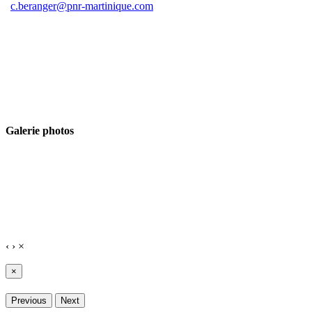
c.beranger@pnr-martinique.com
Galerie photos
‹
›
×
×
Previous
Next