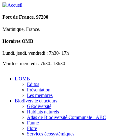
Fort de France, 97200
Martinique, France.
Horaires OMB
Lundi, jeudi, vendredi : 7h30- 17h
Mardi et mercredi : 7h30- 13h30
L'OMB
Editos
Présentation
Les membres
Biodiversité et acteurs
Géodiversité
Habitats naturels
Atlas de Biodiversité Communale - ABC
Faune
Flore
Services écosystémiques