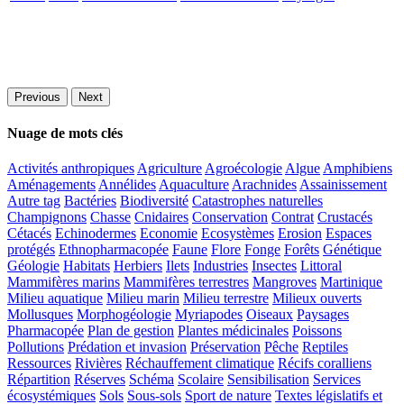
Previous
Next
Nuage de mots clés
Activités anthropiques
Agriculture
Agroécologie
Algue
Amphibiens
Aménagements
Annélides
Aquaculture
Arachnides
Assainissement
Autre tag
Bactéries
Biodiversité
Catastrophes naturelles
Champignons
Chasse
Cnidaires
Conservation
Contrat
Crustacés
Cétacés
Echinodermes
Economie
Ecosystèmes
Erosion
Espaces
protégés
Ethnopharmacopée
Faune
Flore
Fonge
Forêts
Génétique
Géologie
Habitats
Herbiers
Ilets
Industries
Insectes
Littoral
Mammifères marins
Mammifères terrestres
Mangroves
Martinique
Milieu aquatique
Milieu marin
Milieu terrestre
Milieux ouverts
Mollusques
Morphogéologie
Myriapodes
Oiseaux
Paysages
Pharmacopée
Plan de gestion
Plantes médicinales
Poissons
Pollutions
Prédation et invasion
Préservation
Pêche
Reptiles
Ressources
Rivières
Réchauffement climatique
Récifs coralliens
Répartition
Réserves
Schéma
Scolaire
Sensibilisation
Services
écosystémiques
Sols
Sous-sols
Sport de nature
Textes législatifs et