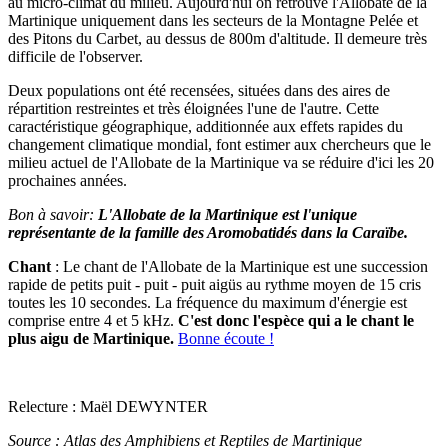
au micro-climat du milieu. Aujourd'hui on retrouve l'Allobate de la
Martinique uniquement dans les secteurs de la Montagne Pelée et
des Pitons du Carbet, au dessus de 800m d'altitude. Il demeure très
difficile de l'observer.
Deux populations ont été recensées, situées dans des aires de
répartition restreintes et très éloignées l'une de l'autre. Cette
caractéristique géographique, additionnée aux effets rapides du
changement climatique mondial, font estimer aux chercheurs que le
milieu actuel de l'Allobate de la Martinique va se réduire d'ici les 20
prochaines années.
Bon à savoir:
L'Allobate de la Martinique est l'unique
représentante de la famille des Aromobatidés dans la Caraïbe.
Chant
: Le chant de l'Allobate de la Martinique est une succession
rapide de petits puit - puit - puit aigüs au rythme moyen de 15 cris
toutes les 10 secondes. La fréquence du maximum d'énergie est
comprise entre 4 et 5 kHz.
C'est donc l'espèce qui a le chant le
plus aigu de Martinique.
Bonne écoute !
Relecture : Maël DEWYNTER
Source : Atlas des Amphibiens et Reptiles de Martinique